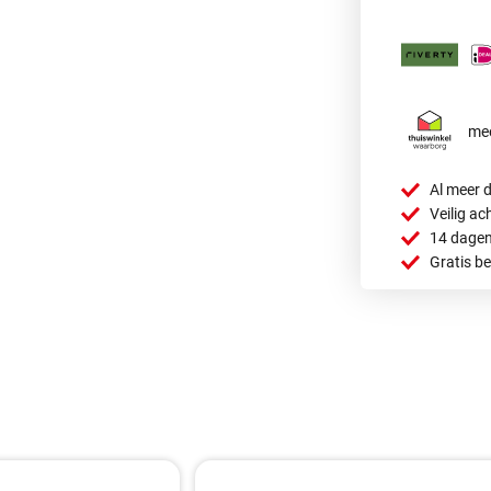
mee
Al meer d
Veilig ac
14 dagen
Gratis b