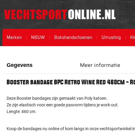
Merken
NIEUW
Bokshandschoenen
Uitrusting
Kl
Ga
Ga
naar
naar
het
het
Meer informatie
Gegevens
einde
begin
van
van
de
de
Booster bandage BPC Retro Wine Red 460cm - R
afbeeldingen-
afbeeldingen-
gallerij
gallerij
Deze Booster bandages zijn gemaakt van Poly katoen.
Ze zijn elastisch voor een goede pasvorm tijdens je work-out.
Lengte: 460 cm.
Koop de bandages nu online of kom langs in onze vechtsportwinkel i