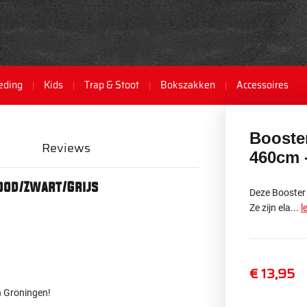
eding
Kids
Trap & Stoot
Bokszakken
Accessoires
Booste
Reviews
460cm 
ood/Zwart/Grijs
Deze Booster
Ze zijn ela...
l
€ 13,95
n Groningen!