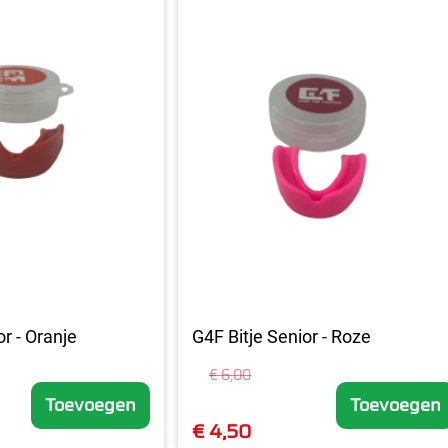
or - Oranje
G4F Bitje Senior - Roze
€ 6,00
Toevoegen
Toevoegen
€ 4,50