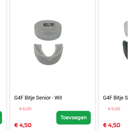
G4F Bitje Senior - Wit
G4F Bitje Se
€ 6,00
€ 6,00
Toevoegen
€ 4,50
€ 4,50