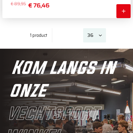
€ 89,95
€ 76,46
1 product
Kom langs in
onze
vechtsport