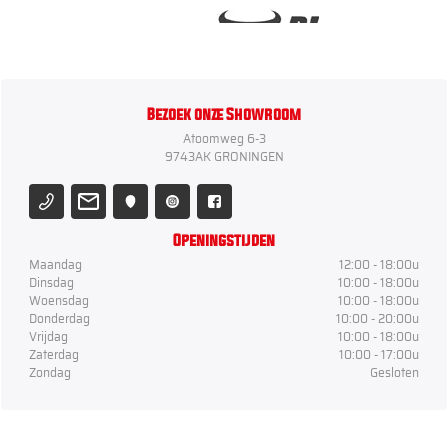
Bezoek onze Showroom
Atoomweg 6-3
9743AK GRONINGEN
Openingstijden
Maandag
12:00 - 18:00u
Dinsdag
10:00 - 18:00u
Woensdag
10:00 - 18:00u
Donderdag
10:00 - 20:00u
Vrijdag
10:00 - 18:00u
Zaterdag
10:00 - 17:00u
Zondag
Gesloten