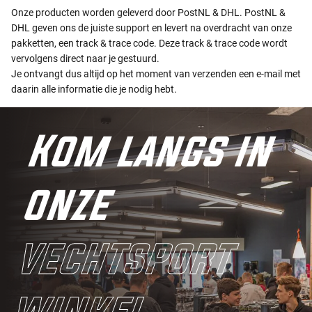
Onze producten worden geleverd door PostNL & DHL. PostNL &
DHL geven ons de juiste support en levert na overdracht van onze
pakketten, een track & trace code. Deze track & trace code wordt
vervolgens direct naar je gestuurd.
Je ontvangt dus altijd op het moment van verzenden een e-mail met
daarin alle informatie die je nodig hebt.
Kom langs in
onze
vechtsport