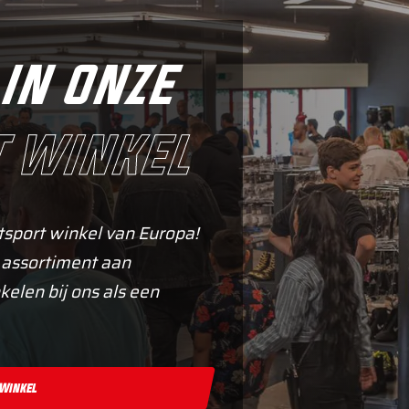
in onze
 winkel
tsport winkel van Europa!
 assortiment aan
kelen bij ons als een
 Winkel