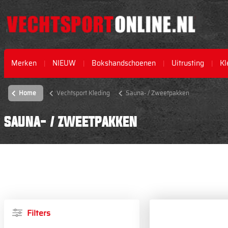
Merken
NIEUW
Bokshandschoenen
Uitrusting
Kl
Home
Vechtsport Kleding
Sauna- / Zweetpakken
SAUNA- / ZWEETPAKKEN
Filters