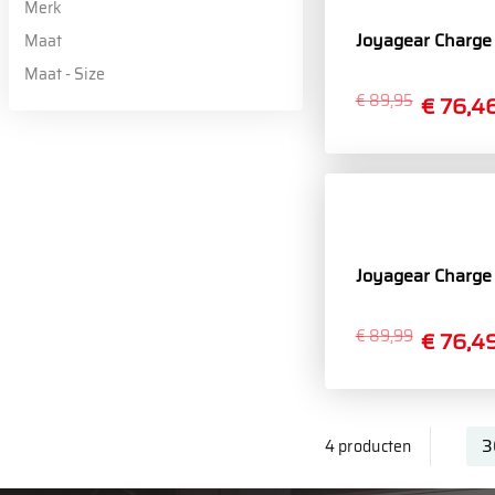
Merk
Joyagear Charge 
Maat
Maat - Size
€ 89,95
€ 76,4
Joyagear Charge 
€ 89,99
€ 76,4
4 producten