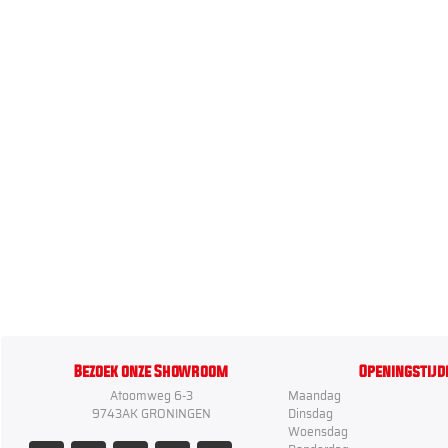
Bezoek onze Showroom
Openingstijd
Atoomweg 6-3
Maandag
9743AK GRONINGEN
Dinsdag
Woensdag