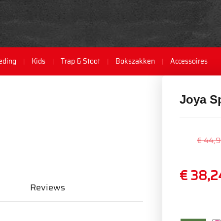
eding
Kids
Trap & Stoot
Bokszakken
Accessoires
Joya S
€ 44,
€ 38,2
Reviews