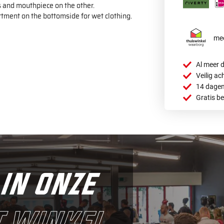
 and mouthpiece on the other.
tment on the bottomside for wet clothing.
mee
Al meer d
Veilig ac
14 dagen
Gratis b
in onze
 winkel