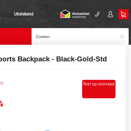
Uitstekend
ports Backpack - Black-Gold-Std
99
Niet op voorraad
4