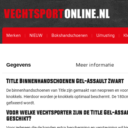
Merken
NIEUW
Bokshandschoenen
Uitrusting
Kl
Ga
Ga
naar
naar
het
het
Meer informatie
einde
begin
Gegevens
van
van
de
de
Title Binnenhandschoenen Gel-Assault Zwart
afbeeldingen-
afbeeldingen-
gallerij
gallerij
De binnenhandschoenen van Title zijn gemaakt van neopreen en voorz
knokkels. Hierdoor worden je knokkels optimaal beschermt. De 180cm
gefixeerd wordt.
Voor welke vechtsporter zijn de Title Gel-As
geschikt?
Voor iedereen die de handen extra bescherming en versteviging wil bi