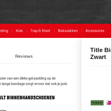
eding
Kids
Trap & Stoot
Bokszakken
Accessoires
Title 
Reviews
Zwart
ien van een dikke gel-padding op de
 lange bandage zorgt ervoor dat ook je pols
sault binnenhandschoenen
eden.