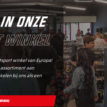
in onze
 winkel
tsport winkel van Europa!
 assortiment aan
kelen bij ons als een
 Winkel