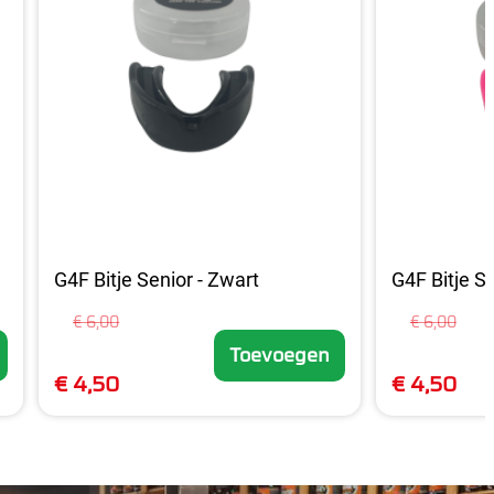
G4F Bitje Senior - Zwart
G4F Bitje S
€ 6,00
€ 6,00
Toevoegen
€ 4,50
€ 4,50