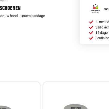
dschoenen
mee
 voor uw hand - 180cm bandage
Al meer d
Veilig ac
14 dagen
Gratis b