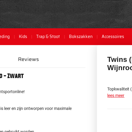
eding
Kids
Trap & Stoot
Bokszakken
Accessoires
Reviews
Twins 
Wijnro
d - Zwart
Topkwaliteit 
htsportonline!
lees meer
s leer en zijn ontworpen voor maximale
en gebruikt worden.