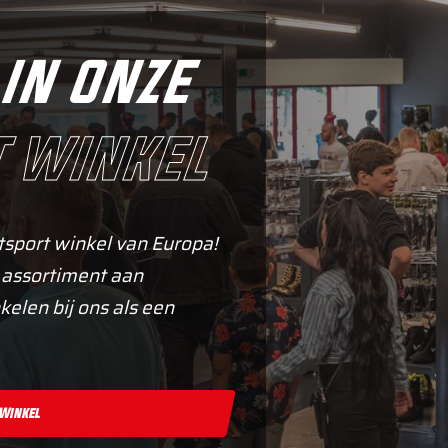
in onze
 winkel
tsport winkel van Europa!
 assortiment aan
kelen bij ons als een
 Winkel