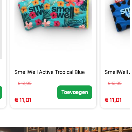
SmellWell Active Tropical Blue
SmellWell A
€ 12,95
€ 12,95
Toevoegen
€ 11,01
€ 11,01