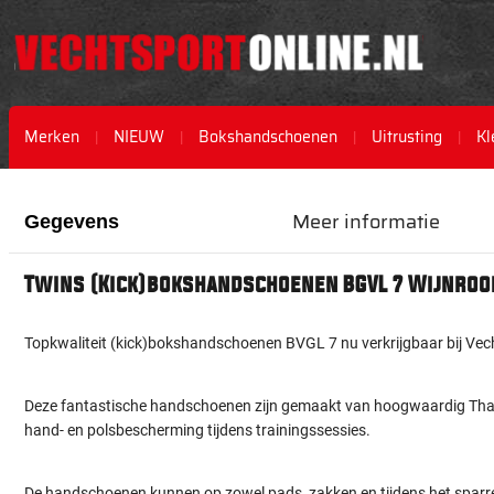
Merken
NIEUW
Bokshandschoenen
Uitrusting
Kl
Ga
Ga
naar
naar
Meer informatie
Gegevens
het
het
einde
begin
van
van
Twins (Kick)bokshandschoenen BGVL 7 Wijnroo
de
de
afbeeldingen-
afbeeldingen-
gallerij
gallerij
Topkwaliteit (kick)bokshandschoenen BVGL 7 nu verkrijgbaar bij Vec
Deze fantastische handschoenen zijn gemaakt van hoogwaardig Thai
hand- en polsbescherming tijdens trainingssessies.
De handschoenen kunnen op zowel pads, zakken en tijdens het sparr