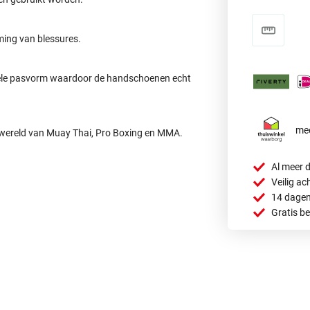
ming van blessures.
abele pasvorm waardoor de handschoenen echt
mee
de wereld van Muay Thai, Pro Boxing en MMA.
Al meer d
Veilig ac
14 dagen
Gratis b