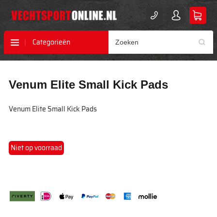
Categorieën
Ga
Ga
Venum Elite Small Kick Pads
naar
naar
het
het
einde
begin
Venum Elite Small Kick Pads
van
van
de
de
afbeeldingen-
afbeeldingen-
gallerij
gallerij
Niet op voorraad