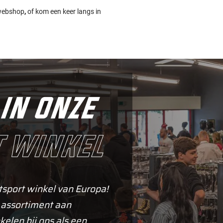
 webshop
,
of kom een keer langs in
in onze
 winkel
tsport winkel van Europa!
 assortiment aan
kelen bij ons als een