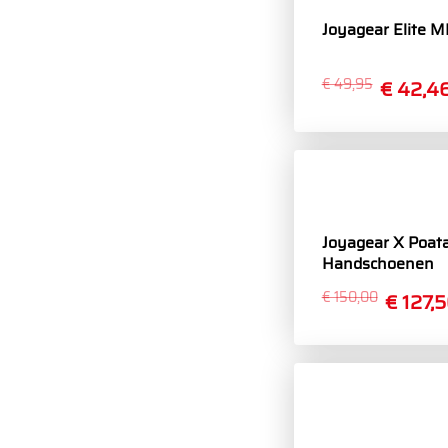
Joyagear Elite 
€ 49,95
€ 42,4
Joyagear X Poa
Handschoenen
€ 150,00
€ 127,