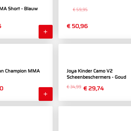
MMA Short - Blauw
€ 59,95
6
€ 50,96
tan Champion MMA
Joya Kinder Camo V2
Scheenbeschermers - Goud
50
€ 34,99
€ 29,74