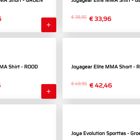
MMA Short - GROEN
Joyagear Elite MMA Shirt - G
6
€ 39,95
€ 33,96
MMA Shirt - ROOD
Joyagear Elite MMA Short - 
6
€ 49,95
€ 42,46
Joya Evolution Sporttas - Gro