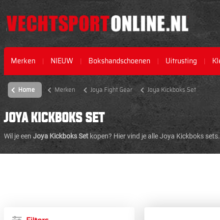
Merken
NIEUW
Bokshandschoenen
Uitrusting
Kl
Home
Merken
Joya Fight Gear
Joya Kickboks Set
JOYA KICKBOKS SET
Wil je een
Joya Kickboks Set
kopen? Hier vind je alle Joya Kickboks sets.