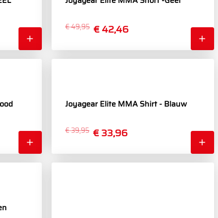
EEL
Joyagear Elite MMA Short -Geel
€ 49,95
€ 42,46
Rood
Joyagear Elite MMA Shirt - Blauw
€ 39,95
€ 33,96
en