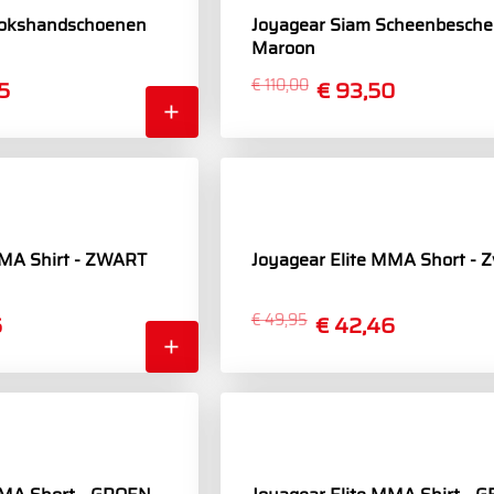
Bokshandschoenen
Joyagear Siam Scheenbesche
Maroon
5
€ 110,00
€ 93,50
MMA Shirt - ZWART
Joyagear Elite MMA Short - 
6
€ 49,95
€ 42,46