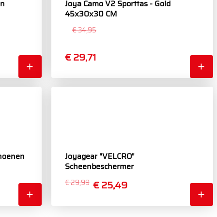
en
Joya Camo V2 Sporttas - Gold
45x30x30 CM
€ 34,95
€ 29,71
hoenen
Joyagear "VELCRO"
Scheenbeschermer
€ 29,99
€ 25,49