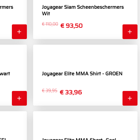
rmers
Joyagear Siam Scheenbeschermers
Wit
€ 110,00
€ 93,50
Zwart
Joyagear Elite MMA Shirt - GROEN
€ 39,95
€ 33,96