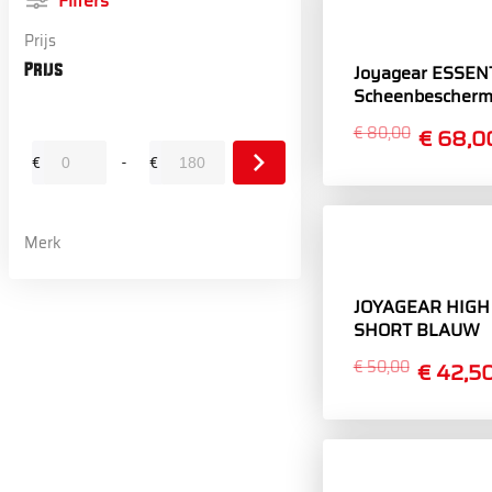
Filters
Prijs
Prijs
Joyagear ESSEN
Scheenbescherm
€ 80,00
€ 68,0
€
-
€
Minimum
Maximale
value
Waarde
Merk
JOYAGEAR HIGH
SHORT BLAUW
€ 50,00
€ 42,5