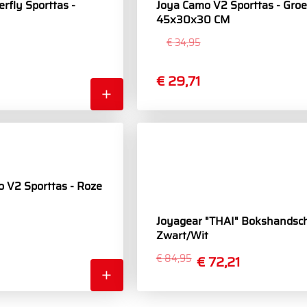
rfly Sporttas -
Joya Camo V2 Sporttas - Gro
45x30x30 CM
€ 34,95
€ 29,71
 V2 Sporttas - Roze
Joyagear "THAI" Bokshandsc
Zwart/Wit
€ 84,95
€ 72,21