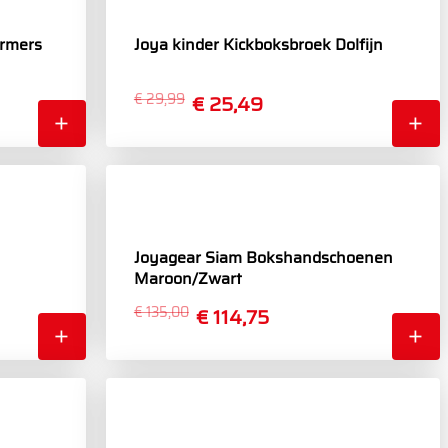
rmers
Joya kinder Kickboksbroek Dolfijn
€ 29,99
€ 25,49
Joyagear Siam Bokshandschoenen
Maroon/Zwart
€ 135,00
€ 114,75