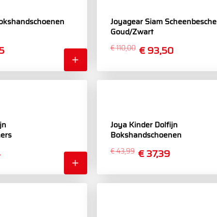
Bokshandschoenen
Joyagear Siam Scheenbesche
Goud/Zwart
5
€ 110,00
€ 93,50
jn
Joya Kinder Dolfijn
ers
Bokshandschoenen
4
€ 43,99
€ 37,39