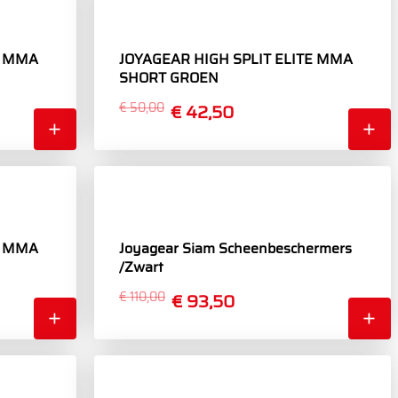
E MMA
JOYAGEAR HIGH SPLIT ELITE MMA
SHORT GROEN
€ 50,00
€ 42,50
E MMA
Joyagear Siam Scheenbeschermers
/Zwart
€ 110,00
€ 93,50