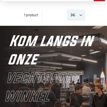
1 product
Kom langs in
onze
vechtsport
winkel