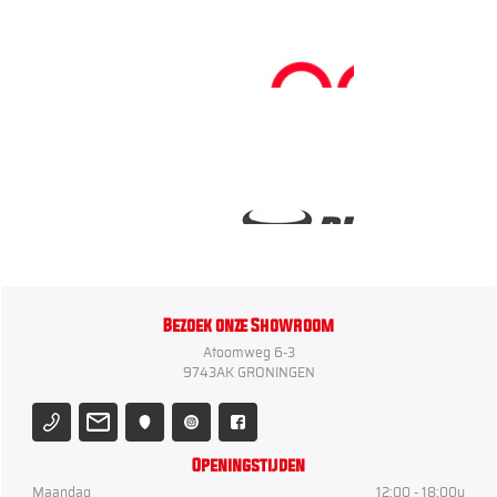
Bezoek onze Showroom
Atoomweg 6-3
9743AK GRONINGEN
Openingstijden
Maandag
12:00 - 18:00u