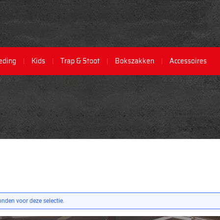
eding
Kids
Trap & Stoot
Bokszakken
Accessoires
nden voor deze selectie.