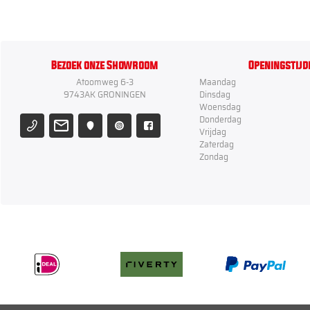
Bezoek onze Showroom
Openingstijd
Atoomweg 6-3
Maandag
9743AK GRONINGEN
Dinsdag
Woensdag
Donderdag
Vrijdag
Zaterdag
Zondag