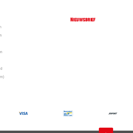
Nieuwsbrief
n
en
en
id
rn)