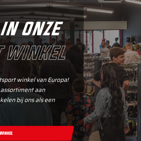
in onze
 winkel
tsport winkel van Europa!
 assortiment aan
kelen bij ons als een
 Winkel