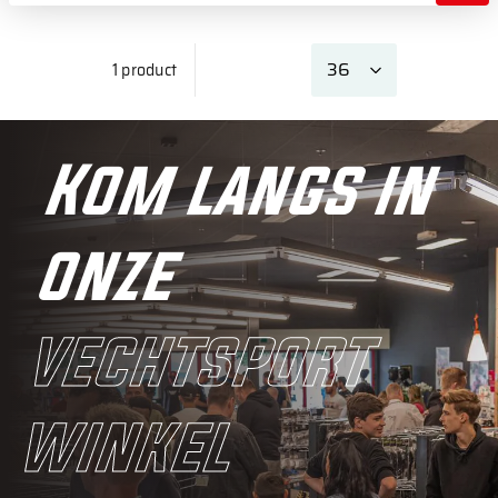
1 product
Kom langs in
onze
vechtsport
winkel