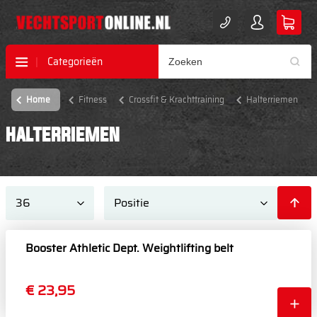
Categorieën
Home
Fitness
Crossfit & Krachttraining
Halterriemen
HALTERRIEMEN
Booster Athletic Dept. Weightlifting belt
€ 23,95