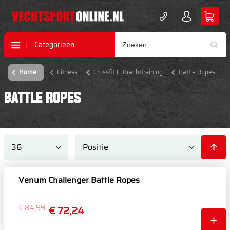
Categorieën
Home
Fitness
Crossfit & Krachttraining
Battle Ropes
BATTLE ROPES
Venum Challenger Battle Ropes
€ 84,99
€ 72,24