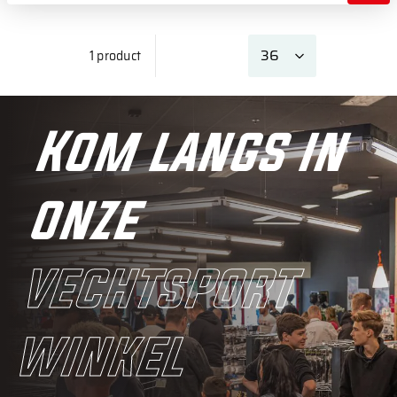
1 product
Kom langs in
onze
vechtsport
winkel