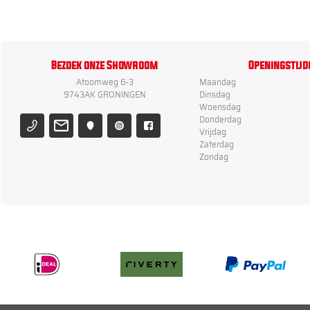
Bezoek onze Showroom
Openingstijd
Atoomweg 6-3
Maandag
9743AK GRONINGEN
Dinsdag
Woensdag
Donderdag
Vrijdag
Zaterdag
Zondag