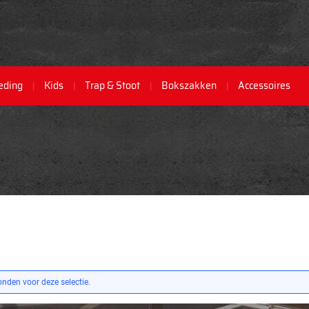
eding
Kids
Trap & Stoot
Bokszakken
Accessoires
nden voor deze selectie.