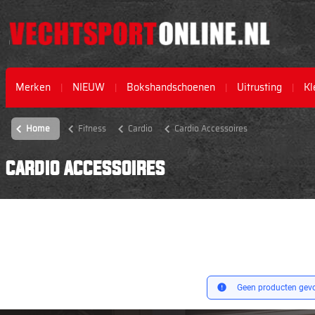
Merken
NIEUW
Bokshandschoenen
Uitrusting
Kl
Home
Fitness
Cardio
Cardio Accessoires
CARDIO ACCESSOIRES
Geen producten gevo