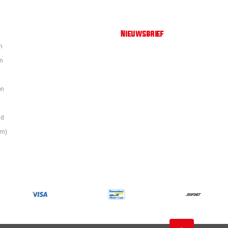
Nieuwsbrief
n
en
en
id
rn)