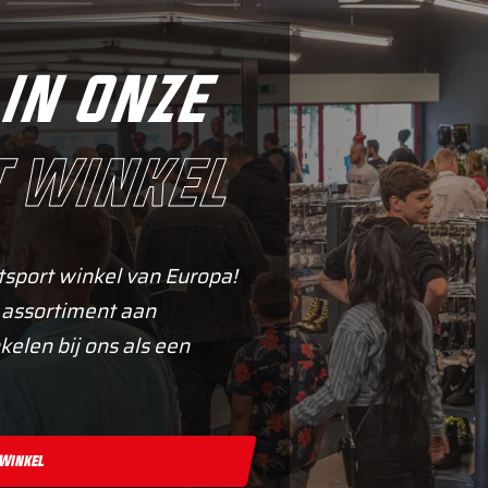
in onze
 winkel
tsport winkel van Europa!
 assortiment aan
kelen bij ons als een
 Winkel