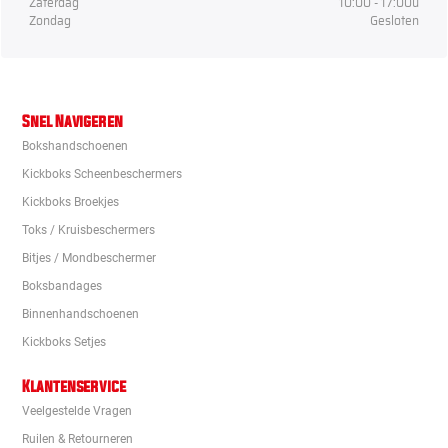
Zaterdag
10:00 - 17:00u
Zondag
Gesloten
Snel Navigeren
Bokshandschoenen
Kickboks Scheenbeschermers
Kickboks Broekjes
Toks / Kruisbeschermers
Bitjes / Mondbeschermer
Boksbandages
Binnenhandschoenen
Kickboks Setjes
Klantenservice
Veelgestelde Vragen
Ruilen & Retourneren