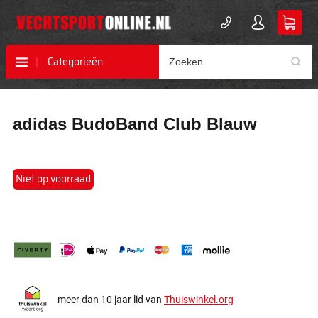
Categorieën
Ga
Ga
adidas BudoBand Club Blauw
naar
naar
het
het
einde
begin
van
van
Niet op voorraad
de
de
afbeeldingen-
afbeeldingen-
gallerij
gallerij
meer dan 10 jaar lid van
Thuiswinkel.org