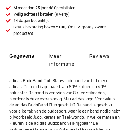
Al meer dan 25 jaar dé Specialisten
Veilig achteraf betalen (Riverty)
14 dagen bedenktijd
Gratis bezorging boven €100,- (m.u.v. grote / zware
producten)
Meer
Reviews
Gegevens
informatie
adidas BudoBand Club Blauw Judoband van het merk
adidas. De band is gemaakt van 60% katoen en 40%
polyester. De band is voorzien van 8 rijen stiknaden,
hierdoor is deze extra stevig. Met adidas logo. Voor wie is
de adidas BudoBand Club geschikt? De band is geschikt
voor elke tak van de budosport, waar je een band nodig hebt,
bijvoorbeeld Judo, karate en Taekwondo. In welke maten en
kleuren is de adidas Budoband verkrijgbaar? De
verkrijgbare kleuren zijn: - Wit - Geel - Oranje - Blauw -