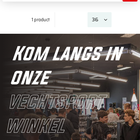
1 product
Kom langs in
onze
vechtsport
winkel