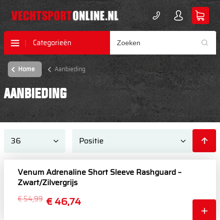
Categorieën
Home
Aanbieding
AANBIEDING
Venum Adrenaline Short Sleeve Rashguard –
Zwart/Zilvergrijs
€ 54,99
€ 46,74