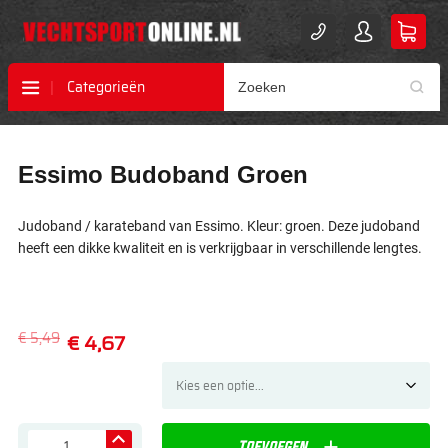
Categorieën
Ga
Ga
Essimo Budoband Groen
naar
naar
het
het
einde
begin
Judoband / karateband van Essimo. Kleur: groen. Deze judoband
van
van
heeft een dikke kwaliteit en is verkrijgbaar in verschillende lengtes.
de
de
afbeeldingen-
afbeeldingen-
gallerij
gallerij
€ 5,49
€ 4,67
Toevoegen