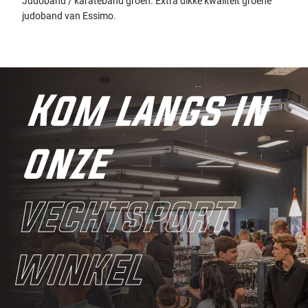
Judoband / karateband groen. Extra dikke kwaliteit groene
judoband van Essimo.
Kom langs in
onze
vechtsport
winkel