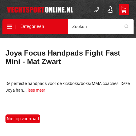
Categorieën
Ga
Ga
Joya Focus Handpads Fight Fast
naar
naar
het
het
Mini - Mat Zwart
einde
begin
van
van
de
de
afbeeldingen-
afbeeldingen-
De perfecte handpads voor de kickboks/boks/MMA coaches. Deze
gallerij
gallerij
Joya han...
lees meer
Niet op voorraad