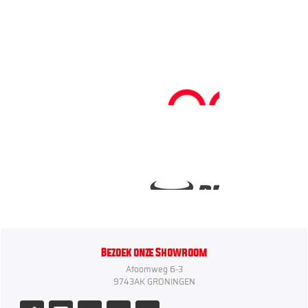
Bezoek onze Showroom
Atoomweg 6-3
9743AK GRONINGEN