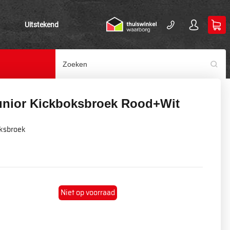
Uitstekend
unior Kickboksbroek Rood+Wit
oksbroek
Niet op voorraad