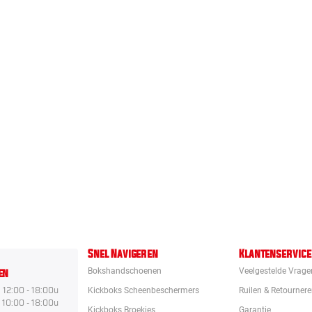
Snel Navigeren
Klantenservice
en
Bokshandschoenen
Veelgestelde Vrage
12:00 - 18:00u
Kickboks Scheenbeschermers
Ruilen & Retourner
10:00 - 18:00u
Kickboks Broekjes
Garantie