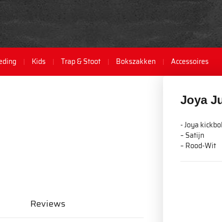
eding
Kids
Trap & Stoot
Bokszakken
Accessoires
Joya J
- Joya kickb
– Satijn
– Rood-Wit
Reviews