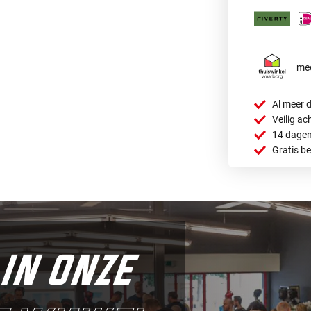
mee
Al meer d
Veilig ac
14 dagen
Gratis b
in onze