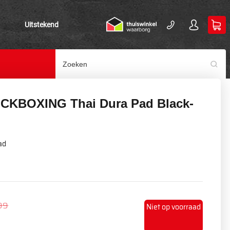
Uitstekend
ICKBOXING Thai Dura Pad Black-
ad
99
Niet op voorraad