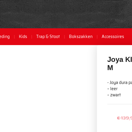
eding
Kids
Trap & Stoot
Bokszakken
Accessoires
Joya K
M
- Joya dura p
– leer
– zwart
€ 139,