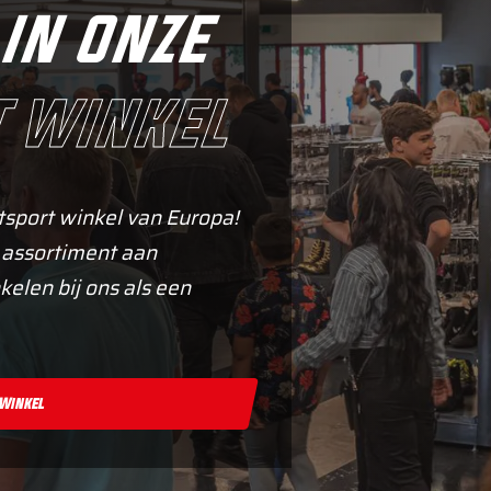
in onze
 winkel
tsport winkel van Europa!
 assortiment aan
kelen bij ons als een
 Winkel