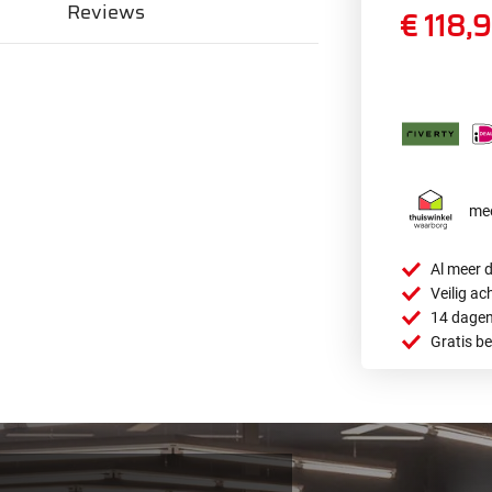
Reviews
€ 118,
mee
Al meer d
Veilig ac
14 dagen
Gratis b