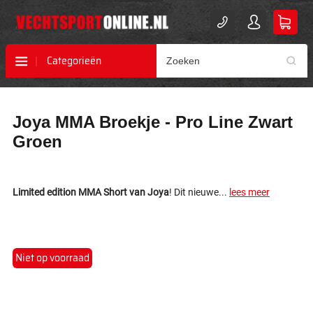
Categorieën
Ga
Ga
Joya MMA Broekje - Pro Line Zwart
naar
naar
het
het
Groen
einde
begin
van
van
de
de
afbeeldingen-
afbeeldingen-
Limited edition MMA Short van Joya
! Dit nieuwe...
lees meer
gallerij
gallerij
Niet op voorraad