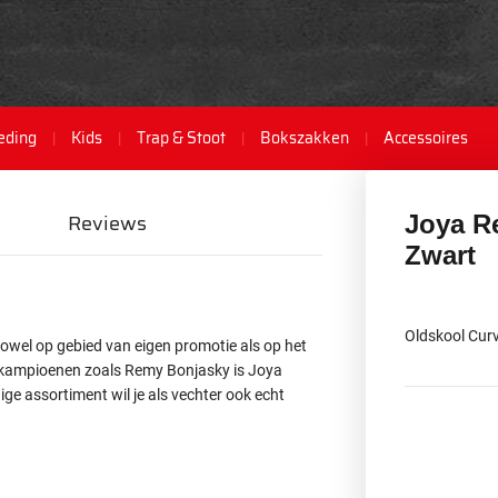
eding
Kids
Trap & Stoot
Bokszakken
Accessoires
Reviews
Joya R
Zwart
Oldskool Cur
Zowel op gebied van eigen promotie als op het
 kampioenen zoals Remy Bonjasky is Joya
ge assortiment wil je als vechter ook echt