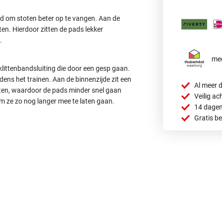
md om stoten beter op te vangen. Aan de
en. Hierdoor zitten de pads lekker
.
mee
ittenbandsluiting die door een gesp gaan.
dens het trainen. Aan de binnenzijde zit een
Al meer d
weten, waardoor de pads minder snel gaan
Veilig ac
m ze zo nog langer mee te laten gaan.
14 dagen
Gratis b