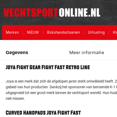
Merken
NIEUW
Bokshandschoenen
Uitrusting
Kl
Ga
Ga
naar
naar
Meer informatie
Gegevens
het
het
einde
begin
van
van
Joya Fight Gear Fight Fast Retro Line
de
de
afbeeldingen-
afbeeldingen-
gallerij
gallerij
Joya is een merk dat zich de afgelopen jaren sterk ontwikkeld heeft. 
gebied van hun producten. Dankzij het sponsoren van beroemde K-1
uitgegroeid tot een groot merk binnen de vechtsport wereld. Hun huidi
niet missen.
Curved Handpads Joya Fight Fast