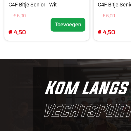
G4F Bitje Senior - Wit
G4F Bitje Seni
€ 6,00
€ 6,00
Toevoegen
€ 4,50
€ 4,50
Kom langs 
vechtsport