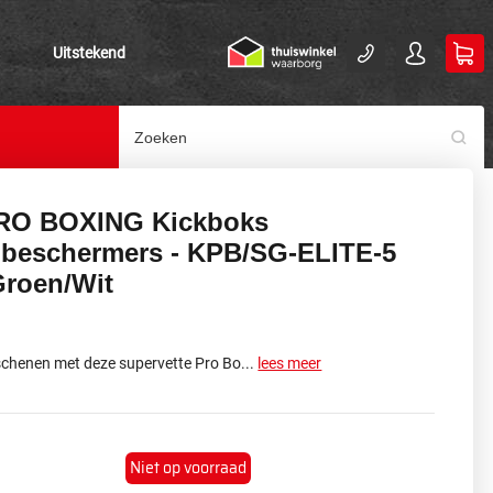
Uitstekend
RO BOXING Kickboks
beschermers - KPB/SG-ELITE-5
Groen/Wit
schenen met deze supervette Pro Bo...
lees meer
Niet op voorraad