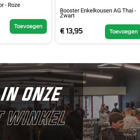
or - Roze
Booster Enkelkousen AG Thai -
Zwart
Toevoegen
€ 13,95
Toevoegen
in onze
 winkel