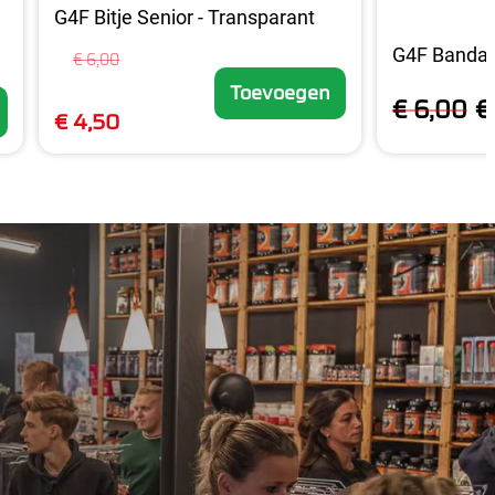
G4F Bitje Senior - Transparant
G4F Bandag
€ 6,00
Toevoegen
€ 6,00
€
€ 4,50