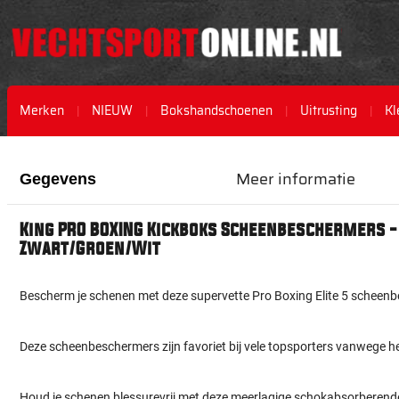
Merken
NIEUW
Bokshandschoenen
Uitrusting
Kl
Ga
Ga
naar
naar
Meer informatie
Gegevens
het
het
einde
begin
van
van
King PRO BOXING Kickboks Scheenbeschermers - 
de
de
Zwart/Groen/Wit
afbeeldingen-
afbeeldingen-
gallerij
gallerij
Bescherm je schenen met deze supervette Pro Boxing Elite 5 scheen
Deze scheenbeschermers zijn favoriet bij vele topsporters vanwege 
Houd je schenen blessurevrij met deze meerlagige schokabsorbere