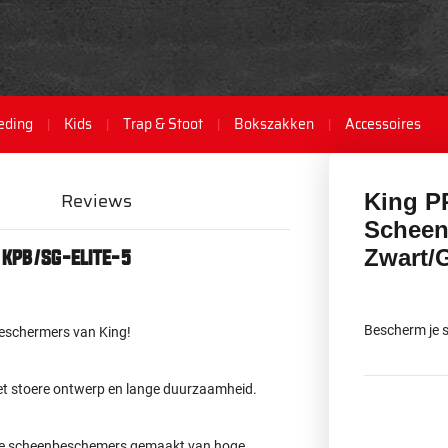
eding
Kids
Trap & Stoot
Bokszakken
Accessoires
Reviews
King P
Scheen
Zwart/
KPB/SG-ELITE-5
Bescherm je 
beschermers van King!
het stoere ontwerp en lange duurzaamheid.
nde scheenbeschemers gemaakt van hoge