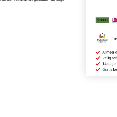
mee
Al meer d
Veilig ac
14 dagen
Gratis b