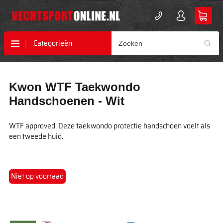
Categorieën
Ga
Ga
Kwon WTF Taekwondo
naar
naar
het
het
Handschoenen - Wit
einde
begin
van
van
WTF approved. Deze taekwondo protectie handschoen voelt als
de
de
een tweede huid.
afbeeldingen-
afbeeldingen-
gallerij
gallerij
Niet op voorraad