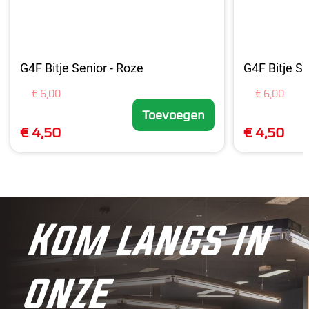
G4F Bitje Senior - Roze
G4F Bitje Se
€ 6,00
€ 6,00
Toevoegen
€ 4,50
€ 4,50
Kom langs in
onze