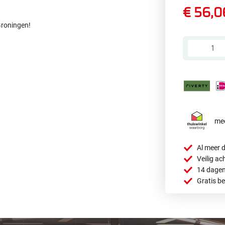
€ 56,0
Groningen!
mee
Al meer d
Veilig ac
14 dagen
Gratis b