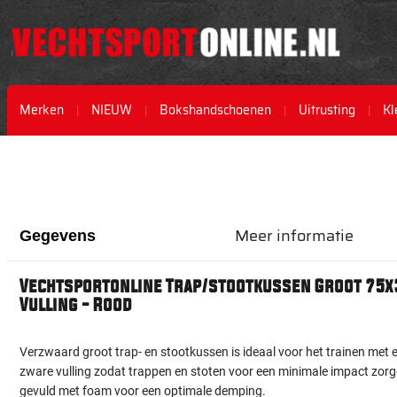
Merken
NIEUW
Bokshandschoenen
Uitrusting
Kl
Ga
Ga
naar
naar
het
het
einde
begin
van
van
Meer informatie
Gegevens
de
de
afbeeldingen-
afbeeldingen-
gallerij
gallerij
Vechtsportonline Trap/stootkussen Groot 75
Vulling - Rood
Verzwaard groot trap- en stootkussen is ideaal voor het trainen met 
zware vulling zodat trappen en stoten voor een minimale impact zor
gevuld met foam voor een optimale demping.