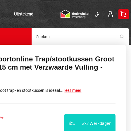
Uitstekend
portonline Trap/stootkussen Groot
15 cm met Verzwaarde Vulling -
ot trap- en stootkussen is ideaal...
lees meer
95
2-3 Werkdagen