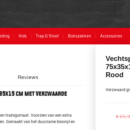
eding
Kids
Trap & Stoot
Bokszakken
Accessoires
Vechts
75x35x
Rood
Reviews
Verzwaard gro
x35x15 cm met Verzwaarde
een trainigsmaat. Voorzien van een extra
€ 65,
gen. Gemaakt van het duurzame bisonyl en