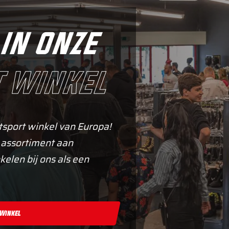
in onze
 winkel
tsport winkel van Europa!
 assortiment aan
kelen bij ons als een
 Winkel