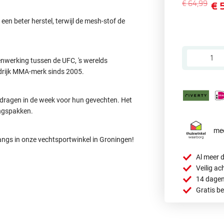
€ 64,99
€ 
en beter herstel, terwijl de mesh-stof de
nwerking tussen de UFC, 's werelds
edrijk MMA-merk sinds 2005.
gedragen in de week voor hun gevechten. Het
ingspakken.
mee
ngs in onze vechtsportwinkel in Groningen!
Al meer d
Veilig ac
14 dagen
Gratis b