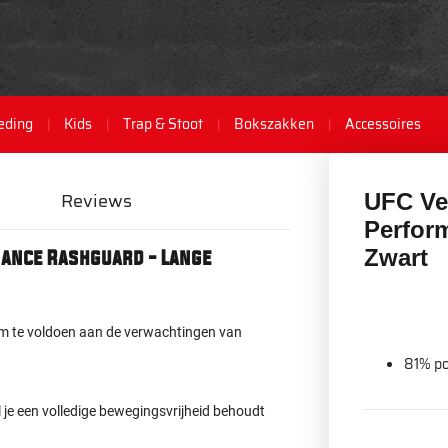
eding
Kids
Trap & Stoot
Bokszakken
Accessoires
Reviews
UFC Ve
Perfor
Zwart
ance Rashguard - Lange
m te voldoen aan de verwachtingen van
81% po
l je een volledige bewegingsvrijheid behoudt