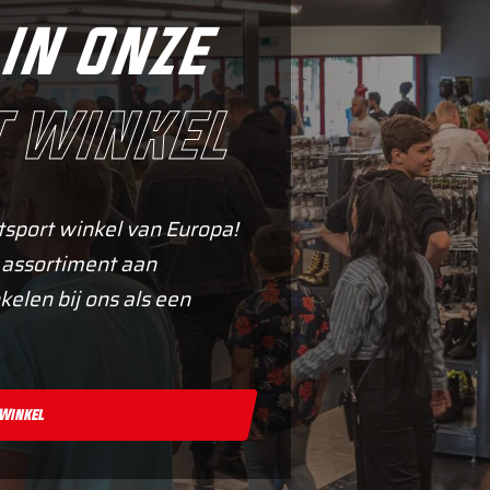
in onze
 winkel
tsport winkel van Europa!
 assortiment aan
kelen bij ons als een
 Winkel