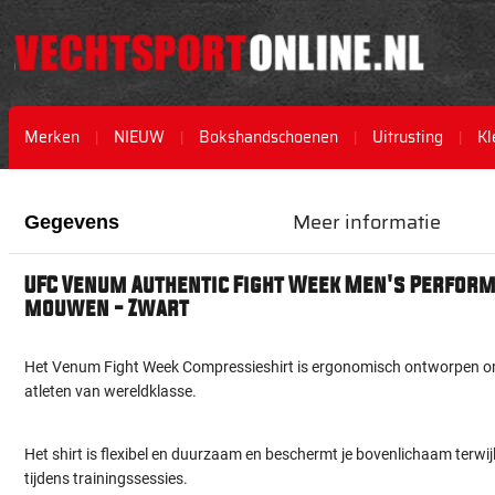
Merken
NIEUW
Bokshandschoenen
Uitrusting
Kl
Ga
Ga
naar
naar
Meer informatie
Gegevens
het
het
einde
begin
van
van
UFC Venum Authentic Fight Week Men's Perform
de
de
mouwen - Zwart
afbeeldingen-
afbeeldingen-
gallerij
gallerij
Het Venum Fight Week Compressieshirt is ergonomisch ontworpen o
atleten van wereldklasse.
Het shirt is flexibel en duurzaam en beschermt je bovenlichaam terwij
tijdens trainingssessies.