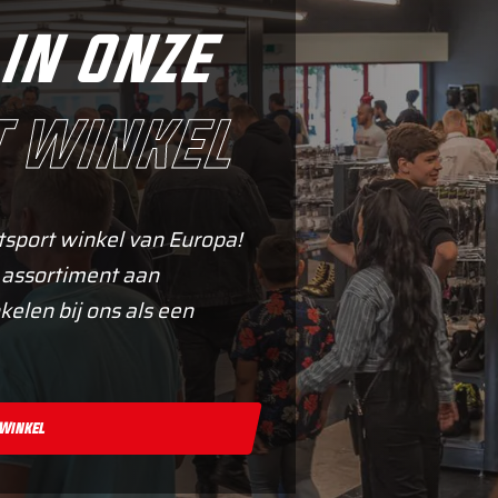
in onze
 winkel
tsport winkel van Europa!
 assortiment aan
kelen bij ons als een
 Winkel