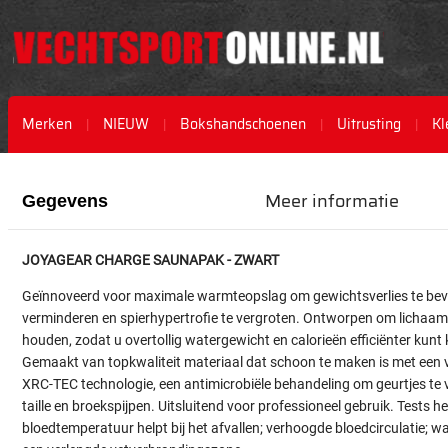
Merken
NIEUW
Bokshandschoenen
Uitrusting
Kl
Ga
Ga
naar
naar
Meer informatie
Gegevens
het
het
einde
begin
van
van
JOYAGEAR CHARGE SAUNAPAK - ZWART
de
de
afbeeldingen-
afbeeldingen-
Geïnnoveerd voor maximale warmteopslag om gewichtsverlies te bevor
gallerij
gallerij
verminderen en spierhypertrofie te vergroten. Ontworpen om lichaam
houden, zodat u overtollig watergewicht en calorieën efficiënter kunt k
Gemaakt van topkwaliteit materiaal dat schoon te maken is met een 
XRC-TEC technologie, een antimicrobiële behandeling om geurtjes te
taille en broekspijpen. Uitsluitend voor professioneel gebruik. Test
bloedtemperatuur helpt bij het afvallen; verhoogde bloedcirculatie; 