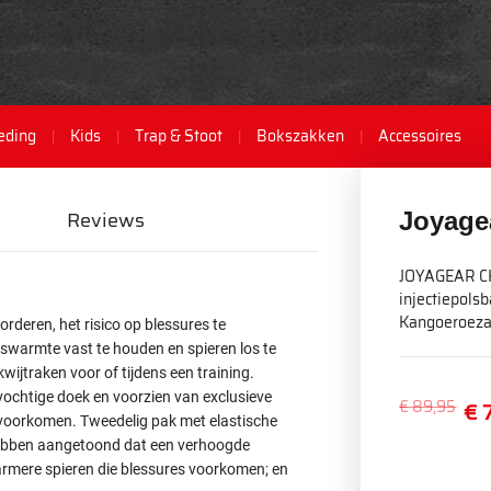
eding
Kids
Trap & Stoot
Bokszakken
Accessoires
Reviews
Joyage
JOYAGEAR C
injectiepolsb
Kangoeroezak
deren, het risico op blessures te
swarmte vast te houden en spieren los te
wijtraken voor of tijdens een training.
vochtige doek en voorzien van exclusieve
€ 89,95
€ 
 voorkomen. Tweedelig pak met elastische
s hebben aangetoond dat een verhoogde
warmere spieren die blessures voorkomen; en