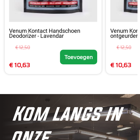
Venum Kontact Handschoen
Venum Kont
Deodorizer - Lavendar
ontgeurder -
€ 12,50
€ 12,50
Toevoegen
€ 10,63
€ 10,63
Kom langs in
onze