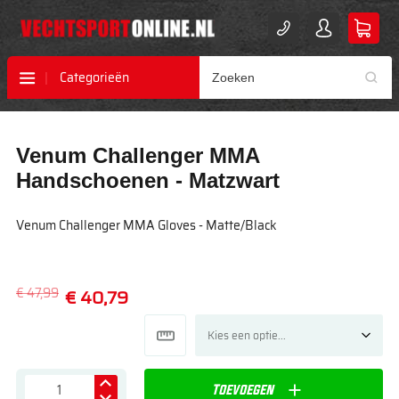
Categorieën
Ga
Ga
Venum Challenger MMA
naar
naar
het
het
Handschoenen - Matzwart
einde
begin
van
van
Venum Challenger MMA Gloves - Matte/Black
de
de
afbeeldingen-
afbeeldingen-
gallerij
gallerij
€ 47,99
€ 40,79
Toevoegen