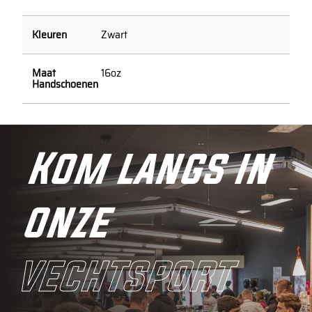
Zwart
16oz
Kom langs in
onze
vechtsport