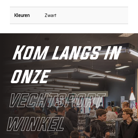
Zwart
Kom langs in
onze
vechtsport
winkel