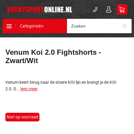
Categorieën
Ga
Ga
Venum Koi 2.0 Fightshorts -
naar
naar
het
het
Zwart/Wit
einde
begin
van
van
de
de
afbeeldingen-
afbeeldingen-
Venum keert terug naar de stoere KOI lijn en brengt je de KOI
gallerij
gallerij
2.0.
D...
lees meer
Niet op voorraad