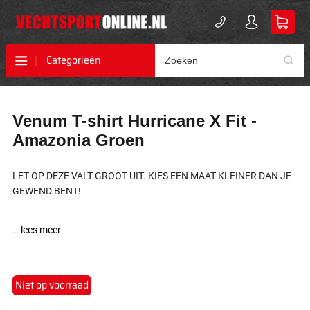
Categorieën
Ga
Ga
Venum T-shirt Hurricane X Fit -
naar
naar
het
het
Amazonia Groen
einde
begin
van
van
de
de
LET OP DEZE VALT GROOT UIT. KIES EEN MAAT KLEINER DAN JE
afbeeldingen-
afbeeldingen-
GEWEND BENT!
gallerij
gallerij
...
lees meer
Niet op voorraad