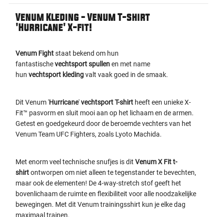
Venum Kleding - Venum T-shirt
'Hurricane' X-fit!
Venum
Fight
staat bekend om hun
fantastische
vechtsport
spullen
en met name
hun
vechtsport
kleding
valt vaak goed in de smaak.
Dit Venum '
Hurricane
'
vechtsport T-shirt
heeft een unieke X-
Fit™ pasvorm en sluit mooi aan op het lichaam en de armen.
Getest en goedgekeurd door de beroemde vechters van het
Venum Team UFC Fighters, zoals Lyoto Machida.
Met enorm veel technische snufjes is dit
Venum X Fit
t-
shirt
ontworpen om niet alleen te tegenstander te bevechten,
maar ook de elementen! De 4-way-stretch stof geeft het
bovenlichaam de ruimte en flexibiliteit voor alle noodzakelijke
bewegingen. Met dit Venum trainingsshirt kun je elke dag
maximaal trainen.