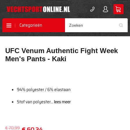
Categorieën
Ga
Ga
UFC Venum Authentic Fight Week
naar
naar
het
het
Men's Pants - Kaki
einde
begin
van
van
de
de
afbeeldingen-
afbeeldingen-
gallerij
gallerij
94% polyester / 6% elastaan
Stof van polyester...
lees meer
€ 70,99
€ 60,34