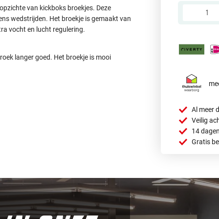
opzichte van kickboks broekjes. Deze
ns wedstrijden. Het broekje is gemaakt van
ra vocht en lucht regulering.
roek langer goed. Het broekje is mooi
mee
Al meer d
Veilig ac
14 dagen
Gratis b