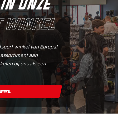
in onze
 winkel
tsport winkel van Europa!
 assortiment aan
kelen bij ons als een
 Winkel