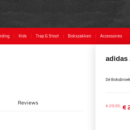
eding
Kids
Trap & Stoot
Bokszakken
Accessoires
adidas
Dé Boksbroek 
Reviews
€ 29,95
€ 