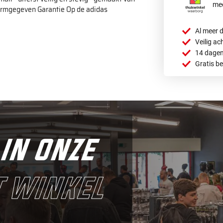
mee
vormgegeven Garantie Op de adidas
Al meer d
Veilig ac
14 dagen
Gratis b
in onze
 winkel