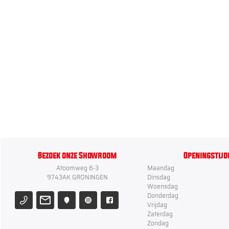
Bezoek onze Showroom
Openingstijd
Atoomweg 6-3
Maandag
9743AK GRONINGEN
Dinsdag
Woensdag
Donderdag
Vrijdag
Zaterdag
Zondag