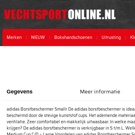
Merken
NIEUW
Bokshandschoenen
Uitrusting
Kl
Ga
Ga
naar
naar
het
het
einde
begin
van
van
de
de
afbeeldingen-
afbeeldingen-
Meer informatie
Gegevens
gallerij
gallerij
adidas Borstbeschermer Smallr De adidas borstbeschermer is idea
beschermd door de stevige kunststof cups. Het ademende materiaal
ventilatie. Zeer comfortabel en makkelijk uitwasbaar. In welke ma
krijgen? De adidas borstbeschermer is verkrijgbaar in S t/m L. Wel
Medium Cup C/D = Large Voordelen van adidas Borstbeschermer Smal