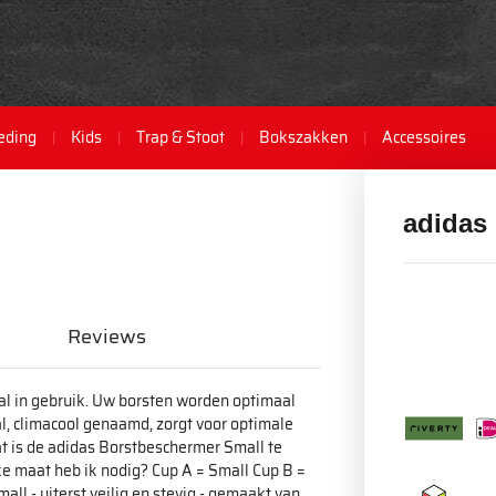
eding
Kids
Trap & Stoot
Bokszakken
Accessoires
adidas
Reviews
al in gebruik. Uw borsten worden optimaal
, climacool genaamd, zorgt voor optimale
at is de adidas Borstbeschermer Small te
ke maat heb ik nodig? Cup A = Small Cup B =
l - uiterst veilig en stevig - gemaakt van