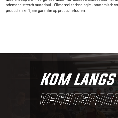
ademend stretch materiaal - Climacool technologie - anatomisch 
producten zit 1 jaar garantie op productiefouten.
Kom langs 
vechtsport