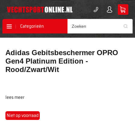
Categorieën
Ga
Ga
Adidas Gebitsbeschermer OPRO
naar
naar
het
het
Gen4 Platinum Edition -
einde
begin
Rood/Zwart/Wit
van
van
de
de
afbeeldingen-
afbeeldingen-
gallerij
gallerij
lees meer
Niet op voorraad