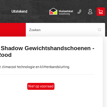
Uitstekend
 Shadow Gewichtshandschoenen -
Rood
. climacool technologie en klittenbandsluiting
Niet op voorraad