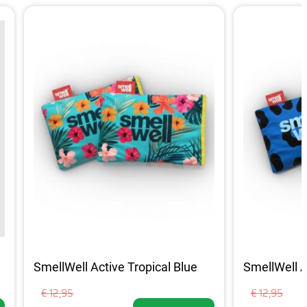
SmellWell Active Tropical Blue
SmellWell A
€ 12,95
€ 12,95