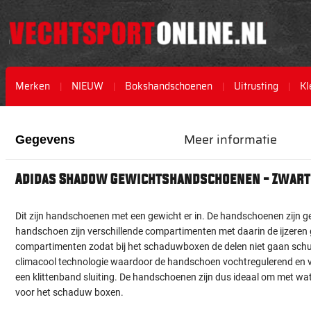
Merken
NIEUW
Bokshandschoenen
Uitrusting
Kl
Ga
Ga
naar
naar
Meer informatie
Gegevens
het
het
einde
begin
van
van
Adidas Shadow Gewichtshandschoenen - Zwar
de
de
afbeeldingen-
afbeeldingen-
gallerij
gallerij
Dit zijn handschoenen met een gewicht er in. De handschoenen zijn
handschoen zijn verschillende compartimenten met daarin de ijzeren g
compartimenten zodat bij het schaduwboxen de delen niet gaan sch
climacool technologie waardoor de handschoen vochtregulerend en 
een klittenband sluiting. De handschoenen zijn dus ideaal om met wa
voor het schaduw boxen.