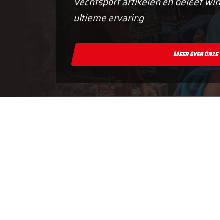
Vechtsport artikelen en beleef win
ultieme ervaring
Meer Over Onze