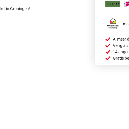
kel in Groningen!
mee
Al meer d
Veilig ac
14 dagen
Gratis b