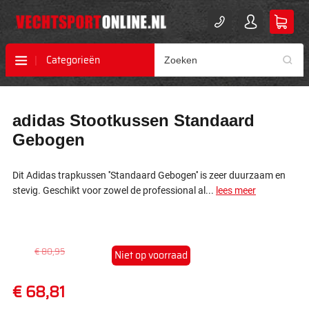
Categorieën
Ga
Ga
adidas Stootkussen Standaard
naar
naar
het
het
Gebogen
einde
begin
van
van
de
de
Dit Adidas trapkussen ''Standaard Gebogen'' is zeer duurzaam en
afbeeldingen-
afbeeldingen-
stevig. Geschikt voor zowel de professional al...
lees meer
gallerij
gallerij
€ 80,95
Niet op voorraad
€ 68,81