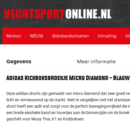
Merken
NIEUW
Bokshandschoenen
Uitrusting
Kl
Ga
Ga
naar
naar
het
het
Meer informatie
Gegevens
einde
begin
van
van
Adidas Kickboksbroekje Micro Diamond - Blauw
de
de
afbeeldingen-
afbeeldingen-
gallerij
gallerij
Deze adidas shorts zijn gemaakt van micro diamond dat zeer goed vent
licht en vernieuwend op de markt. Niet te vergelijken met het standaa
short heeft een split wat zorgt voor de perfect bewegingsvrijheid die n
een brede elastieke band en touwtjes aan de binnenzijde om de broek
geschikt voor Muay Thai, K1 en Kickboksen.