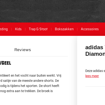
eding
Kids
Trap & Stoot
Bokszakken
Accessoires
adidas
Reviews
Diamon
/Geel
Deze adidas s
ileert en het vocht naar buiten werkt. Vrij
lees meer
rd satijn van de meeste andere shorts. De
odig is tijdens het sporten. De short heeft
 nog extra aan te trekken.
De broek is