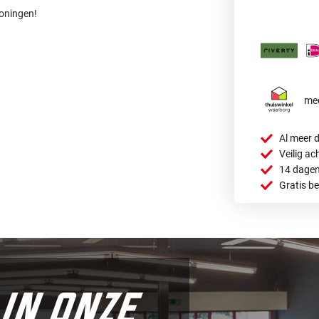
roningen!
mee
Al meer d
Veilig ac
14 dagen
Gratis b
in onze