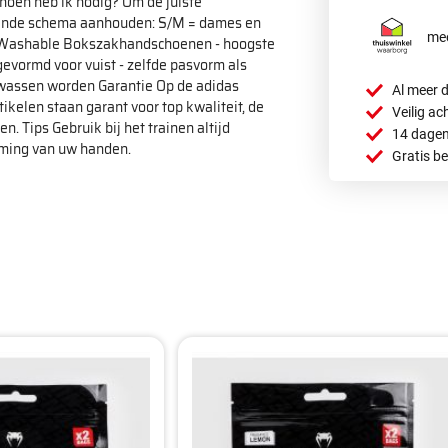
hoen heb ik nodig? Om de juiste
aande schema aanhouden: S/M = dames en
mee
 Washable Bokszakhandschoenen - hoogste
evormd voor vuist - zelfde pasvorm als
ewassen worden Garantie Op de adidas
Al meer d
ikelen staan garant voor top kwaliteit, de
Veilig ac
 Tips Gebruik bij het trainen altijd
14 dagen
rming van uw handen.
Gratis b