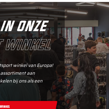
in onze
 winkel
tsport winkel van Europa!
 assortiment aan
kelen bij ons als een
 Winkel