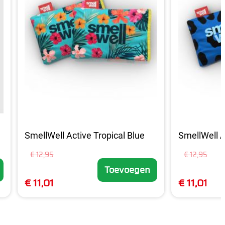
SmellWell Active Tropical Blue
SmellWell A
€ 12,95
€ 12,95
Toevoegen
€ 11,01
€ 11,01