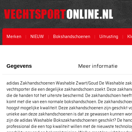
Merken
NIEUW
Bokshandschoenen
Uitrusting
Kl
Ga
Ga
naar
naar
het
het
Meer informatie
Gegevens
einde
begin
van
van
de
de
adidas Zakhandschoenen Washable Zwart/Goud De Washable zakh
afbeeldingen-
afbeeldingen-
vechtsporter die een degelijke zakhandschoen zoekt. Deze zakha
gallerij
gallerij
die de handen tot het uiterste beschermd. De zakhandschoen heef
komt met die van een normale bokshandschoen. De zakhandschoen
hoogst mogelijke kwaliteit. Deze zakhandschoenen zijn geschikt vo
unieke aan deze zakhandschoenen is dat ze gewassen kunnen word
zijn de adidas Washable Bokszakhandschoenen geschikt? De hands
professional die een top kwaliteit willen met de nieuwste technol