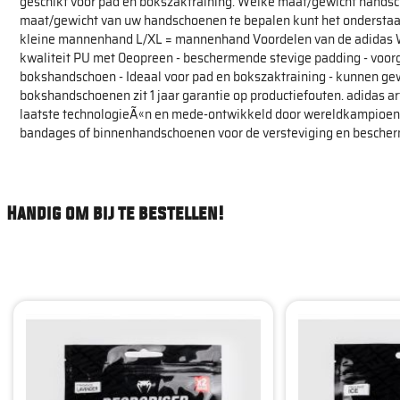
geschikt voor pad en bokszaktraining. Welke maat/gewicht handsc
maat/gewicht van uw handschoenen te bepalen kunt het onderst
kleine mannenhand L/XL = mannenhand Voordelen van de adidas
kwaliteit PU met 0eopreen - beschermende stevige padding - voorg
bokshandschoen - Ideaal voor pad en bokszaktraining - kunnen g
bokshandschoenen zit 1 jaar garantie op productiefouten. adidas art
laatste technologieÃ«n en mede-ontwikkeld door wereldkampioenen.
bandages of binnenhandschoenen voor de versteviging en besche
Handig om bij te bestellen!