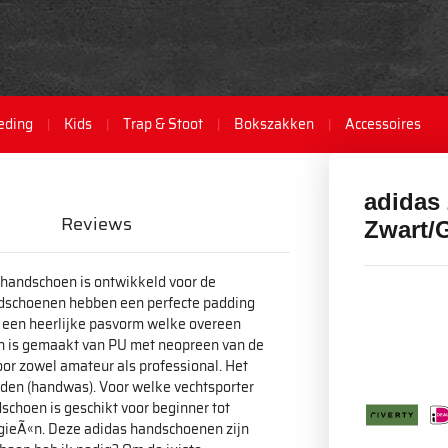
eding
Kids
Trap & Stoot
Bokszakken
Accessoires
adidas
Reviews
Zwart/
andschoen is ontwikkeld voor de
ndschoenen hebben een perfecte padding
t een heerlijke pasvorm welke overeen
 is gemaakt van PU met neopreen van de
or zowel amateur als professional. Het
en (handwas). Voor welke vechtsporter
choen is geschikt voor beginner tot
ogieÃ«n. Deze adidas handschoenen zijn