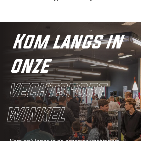
Kom langs in
onze
vechtsport
winkel