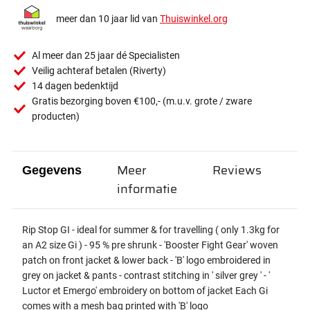
meer dan 10 jaar lid van
Thuiswinkel.org
Al meer dan 25 jaar dé Specialisten
Veilig achteraf betalen (Riverty)
14 dagen bedenktijd
Gratis bezorging boven €100,- (m.u.v. grote / zware
producten)
Meer
Reviews
Gegevens
informatie
Rip Stop GI - ideal for summer & for travelling ( only 1.3kg for
an A2 size Gi ) - 95 % pre shrunk - 'Booster Fight Gear' woven
patch on front jacket & lower back - 'B' logo embroidered in
grey on jacket & pants - contrast stitching in ' silver grey ' - '
Luctor et Emergo' embroidery on bottom of jacket Each Gi
comes with a mesh bag printed with 'B' logo