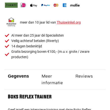
meer dan 10 jaar lid van
Thuiswinkel.org
Al meer dan 25 jaar dé Specialisten
Veilig achteraf betalen (Riverty)
14 dagen bedenktijd
Gratis bezorging boven €100,- (m.u.v. grote / zware
producten)
Meer
Reviews
Gegevens
informatie
Boks Reflex Trainer
Geef jezelf een intensieve training met deze Boks Reflex