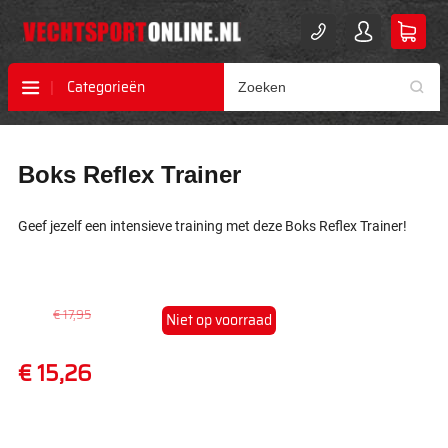
Categorieën
Ga
Ga
Boks Reflex Trainer
naar
naar
het
het
einde
begin
Geef jezelf een intensieve training met deze Boks Reflex Trainer!
van
van
de
de
afbeeldingen-
afbeeldingen-
gallerij
gallerij
€ 17,95
Niet op voorraad
€ 15,26