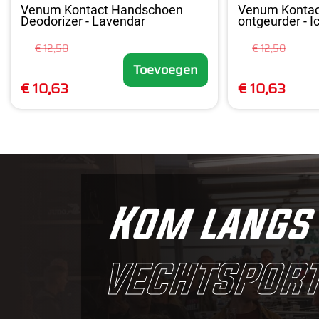
Venum Kontact Handschoen
Venum Konta
Deodorizer - Lavendar
ontgeurder - I
€ 12,50
€ 12,50
Toevoegen
€ 10,63
€ 10,63
Kom langs 
vechtsport