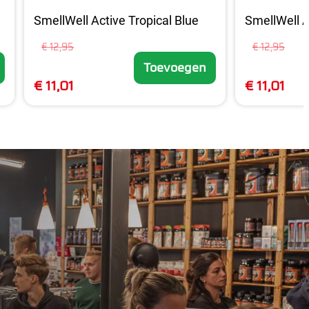
SmellWell Active Tropical Blue
SmellWell A
€ 12,95
€ 12,95
Toevoegen
€ 11,01
€ 11,01