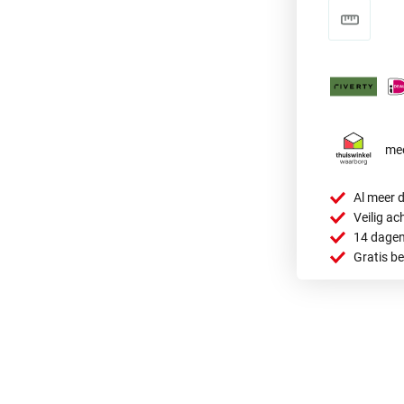
mee
Al meer d
Veilig ac
14 dagen
Gratis b