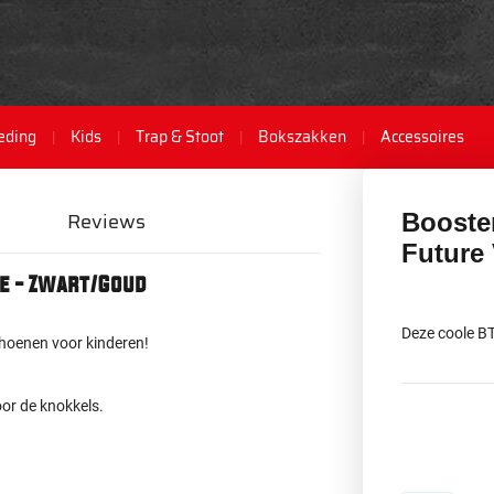
eding
Kids
Trap & Stoot
Bokszakken
Accessoires
Reviews
Booste
Future
e - Zwart/Goud
Deze coole BT
hoenen voor kinderen!
oor de knokkels.