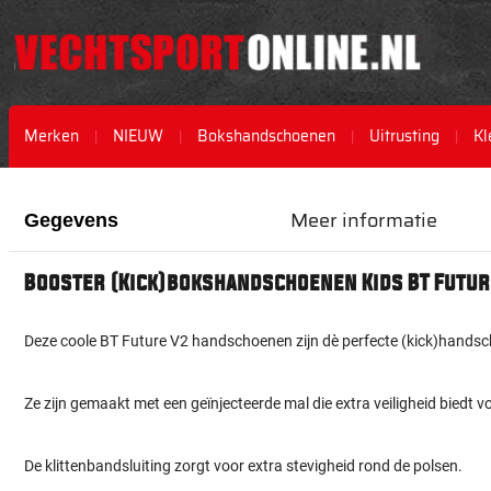
Merken
NIEUW
Bokshandschoenen
Uitrusting
Kl
Ga
Ga
naar
naar
Meer informatie
Gegevens
het
het
einde
begin
van
van
Booster (Kick)bokshandschoenen Kids BT Futur
de
de
afbeeldingen-
afbeeldingen-
gallerij
gallerij
Deze coole BT Future V2 handschoenen zijn dè perfecte (kick)handsc
Ze zijn gemaakt met een geïnjecteerde mal die extra veiligheid biedt v
De klittenbandsluiting zorgt voor extra stevigheid rond de polsen.