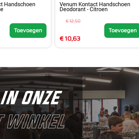
ct Handschoen
Venum Kontact Handschoen
ce
Deodorant - Citroen
€ 12,50
Toevoegen
Toevoegen
€ 10,63
in onze
 winkel