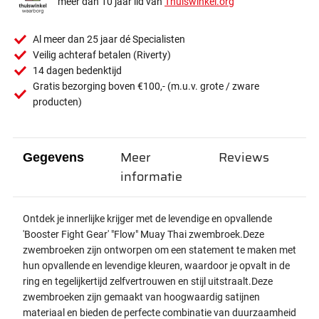
meer dan 10 jaar lid van
Thuiswinkel.org
Al meer dan 25 jaar dé Specialisten
Veilig achteraf betalen (Riverty)
14 dagen bedenktijd
Gratis bezorging boven €100,- (m.u.v. grote / zware
producten)
Meer
Reviews
Gegevens
informatie
Ontdek je innerlijke krijger met de levendige en opvallende
'Booster Fight Gear' "Flow" Muay Thai zwembroek.
Deze
zwembroeken zijn ontworpen om een ​​statement te maken met
hun opvallende en levendige kleuren, waardoor je opvalt in de
ring en tegelijkertijd zelfvertrouwen en stijl uitstraalt.
Deze
zwembroeken zijn gemaakt van hoogwaardig satijnen
materiaal en bieden de perfecte combinatie van duurzaamheid