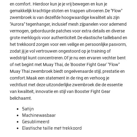
en comfort. Hierdoor kun je je vrij bewegen en kun je
gemakkelijk krachtige stoten en trappen uitvoeren.
De "Flow"
zwembroek is van dezelfde hoogwaardige kwaliteit als zijn
"Aurora" tegenhanger, inclusief mesh zijpanelen voor ademend
vermogen, geborduurde patches voor extra details en diverse
grote merklogo's voor authenticiteit.
De elastische tailleband en
het trekkoord zorgen voor een veilige en persoonlijke pasvorm,
zodat jij je vol vertrouwen ongestoord op je training of
wedstrijd kunt concentreren.
Of je nu een ervaren vechter bent
of net begint met Muay Thai, de 'Booster Fight Gear' "Flow"
Muay Thai zwembroek biedt ongeëvenaarde stijl, prestatie en
comfort.
Maak een statement in de ring en verhoog je
vechtlust met deze uitzonderlijke zwembroek die de essentie
van kwaliteit, innovatie en stijl van Booster Fight Gear
belichaamt.
Satijn
Machinewasbaar
Gesublimeerd
Elastische taille met trekkoord