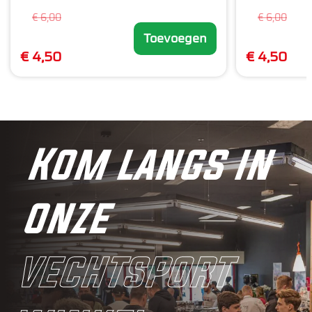
€ 6,00
€ 6,00
Toevoegen
€ 4,50
€ 4,50
Kom langs in
onze
vechtsport