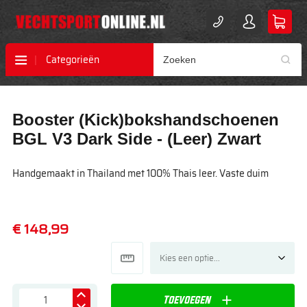
Categorieën
Ga
Ga
Booster (Kick)bokshandschoenen
naar
naar
het
het
BGL V3 Dark Side - (Leer) Zwart
einde
begin
van
van
Handgemaakt in Thailand met 100% Thais leer. Vaste duim
de
de
afbeeldingen-
afbeeldingen-
gallerij
gallerij
€ 148,99
Toevoegen